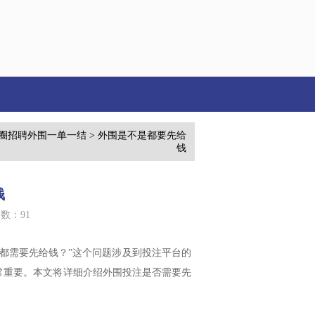
圈招聘外围一单一结
> 外围是不是都要先给
钱
钱
次数：91
都需要先给钱？”这个问题涉及到投注平台的
常重要。本文将详细介绍外围投注是否需要先