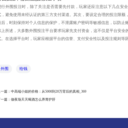
进行外围投注时，除了关注是否需要先付款，玩家还应注意以下几点安
式，避免使用未经认证的第三方支付渠道。其次，要设定合理的投注限额
最后，时刻保持对个人信息的保护，不泄露账户密码等敏感信息，以防止
综上所述，大多数外围投注平台要求玩家先支付资金，这不仅是平台安全
式。在选择平台时，玩家应根据平台的信誉、支付安全性以及投注规则等
外围
给钱
上一篇：
中高端小姐的价格：从5000到20万背后的真相_369
下一篇：
做夜场天天喝酒怎么养胃护肝